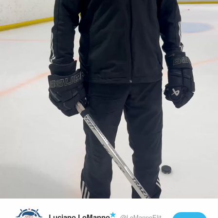
Play
Video
Luciano LoManno
@LoMannoEliteHockey