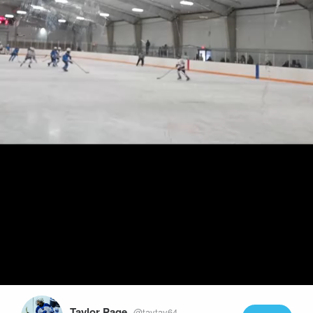
Play
Video
Taylor Page
@taytay64