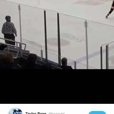
Play
Video
Taylor Page
@taytay64