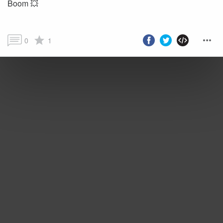
Boom 💥
0
1