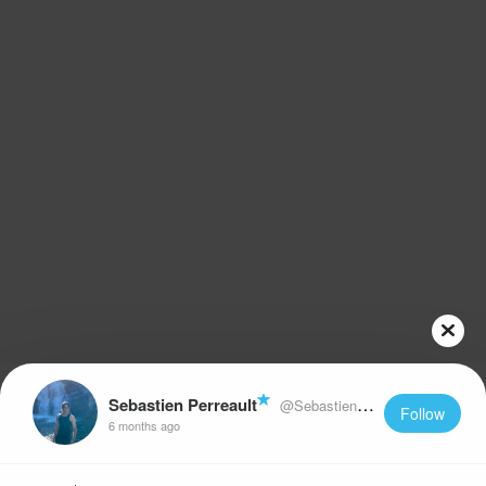
Sebastien Perreault
@SebastienPerreault
Follow
6 months ago