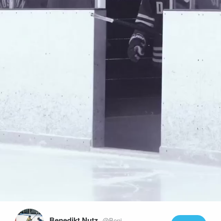
Play
Video
Benedikt Nutz
@Beni